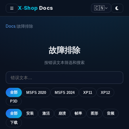
X‑Shop
Docs
🇨🇳
Docs
/
故障排除
故障排除
按错误文本筛选和搜索
全部
MSFS 2020
MSFS 2024
XP11
XP12
P3D
全部
安装
激活
崩溃
帧率
图形
音频
下载