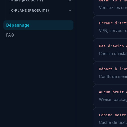
Geler lors d
MSFS (PRODUITS)
Vérifiez les co
X-PLANE (PRODUITS)
Erreur d'act
Dépannage
VPN, serveur de
FAQ
Pas d'avion 
Chemin d'instal
Départ à l'a
Conflit de mém
Aucun bruit 
Wwise, package
Cabine noire
Cache de textu