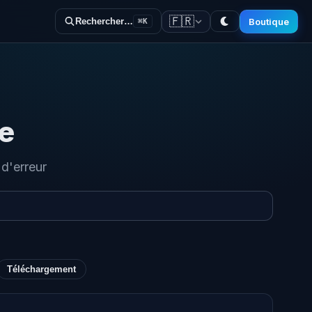
🇫🇷
Boutique
Rechercher…
⌘K
e
 d'erreur
Téléchargement