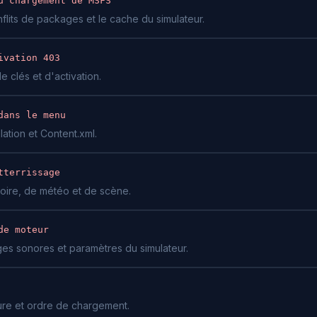
u chargement de MSFS
nflits de packages et le cache du simulateur.
ivation 403
 clés et d'activation.
dans le menu
lation et Content.xml.
tterrissage
oire, de météo et de scène.
de moteur
s sonores et paramètres du simulateur.
re et ordre de chargement.