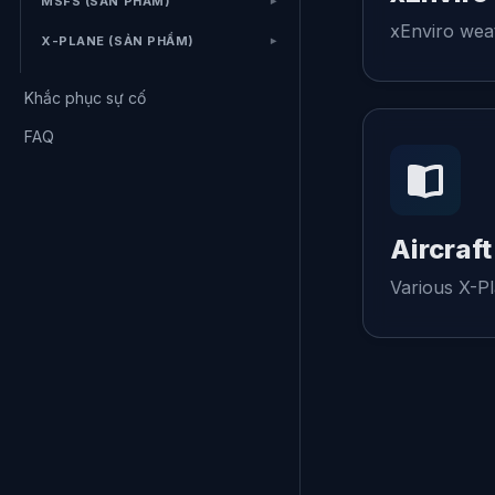
MSFS (SẢN PHẨM)
xEnviro wea
X-PLANE (SẢN PHẨM)
Khắc phục sự cố
FAQ
Aircraft
Various X-Pl