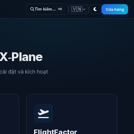
🇻🇳
Cửa hàng
Tìm kiếm…
⌘K
 X‑Plane
i đặt và kích hoạt
FlightFactor