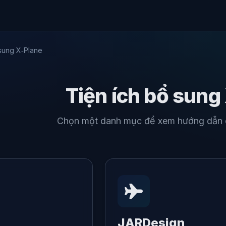
 sung X‑Plane
Tiện ích bổ sung
Chọn một danh mục để xem hướng dẫn cà
JARDesign