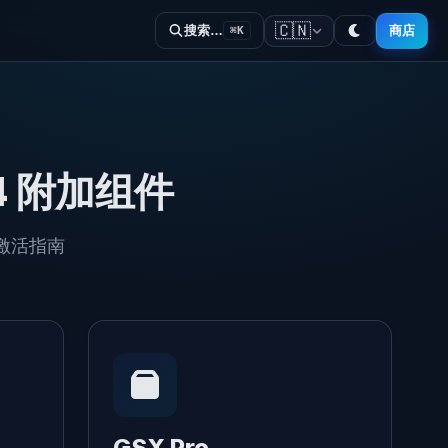
🇨🇳
商店
搜索…
⌘K
24 附加组件
激活指南
GSX Pro