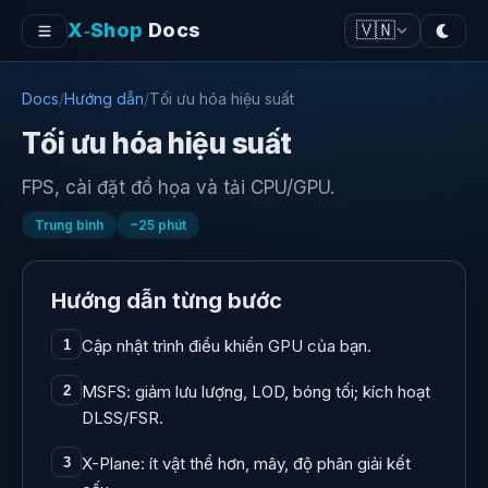
X‑Shop
Docs
🇻🇳
Docs
/
Hướng dẫn
/
Tối ưu hóa hiệu suất
Tối ưu hóa hiệu suất
FPS, cài đặt đồ họa và tải CPU/GPU.
Trung bình
~
25
phút
Hướng dẫn từng bước
Cập nhật trình điều khiển GPU của bạn.
1
MSFS: giảm lưu lượng, LOD, bóng tối; kích hoạt
2
DLSS/FSR.
X-Plane: ít vật thể hơn, mây, độ phân giải kết
3