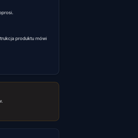
oprosi.
strukcja produktu mówi
w.