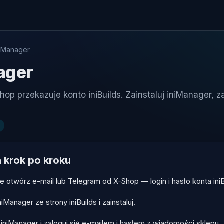
niManager
ager
op przekazuje konto iniBuilds. Zainstaluj iniManager, za
a krok po kroku
e otwórz e-mail lub Telegram od X-Shop — login i hasło konta iniB
iManager ze strony iniBuilds i zainstaluj.
niManager i zaloguj się e-mailem i hasłem z wiadomości sklepu.