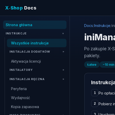
X‑Shop
Docs
Strona główna
Docs
/
Instrukcje
/
i
INSTRUKCJE
iniMan
Wszystkie instrukcje
Po zakupie X-Sh
INSTALACJA DODATKÓW
pakiety.
Aktywacja licencji
Łatwe
~
10
min
INSTALATORY
INSTALACJA RĘCZNA
Instrukcj
Peryferia
Po opłaci
1
Wydajność
Pobierz in
2
Kopia zapasowa
Uruchom i
3