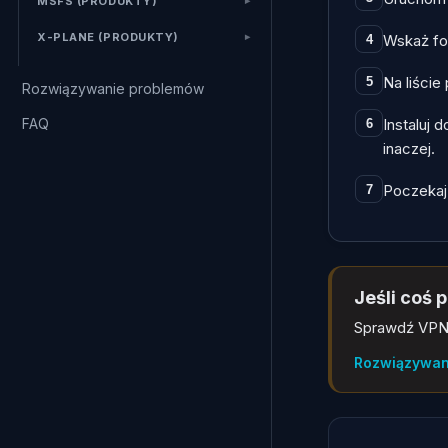
MSFS (PRODUKTY)
X-PLANE (PRODUKTY)
Wskaż fol
4
Na liście
5
Rozwiązywanie problemów
FAQ
Instaluj 
6
inaczej.
Poczekaj 
7
Jeśli coś p
Sprawdź VPN,
Rozwiązywan