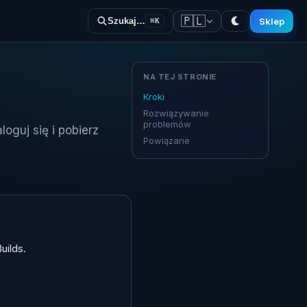
🇵🇱
Sklep
Szukaj…
⌘K
NA TEJ STRONIE
Kroki
Rozwiązywanie
problemów
loguj się i pobierz
Powiązane
uilds.