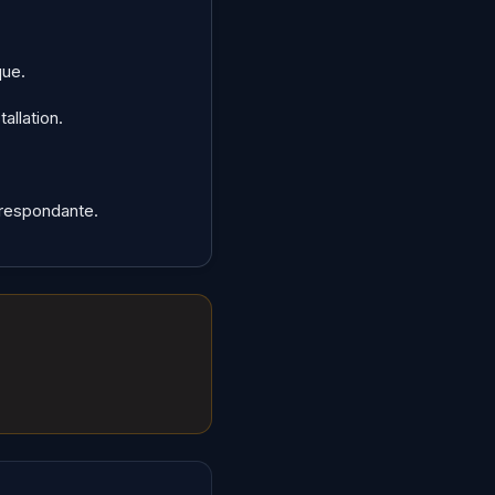
que.
allation.
rrespondante.