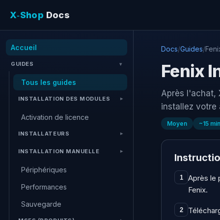
X‑Shop
Docs
Accueil
Docs
/
Guides
/
Fenix
GUIDES
Fenix I
Tous les guides
Après l'achat,
INSTALLATION DES MODULES
installez votre
Activation de licence
Moyen
~
15
mi
INSTALLATEURS
INSTALLATION MANUELLE
Instructi
Périphériques
Après le 
1
Performances
Fenix.
Sauvegarde
Télécharge
2