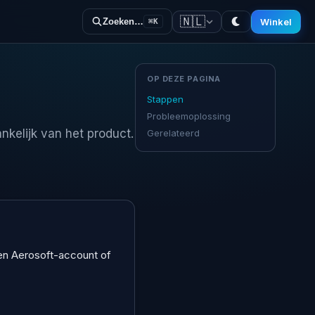
🇳🇱
Winkel
Zoeken…
⌘K
OP DEZE PAGINA
Stappen
Probleemoplossing
nkelijk van het product.
Gerelateerd
een Aerosoft-account of