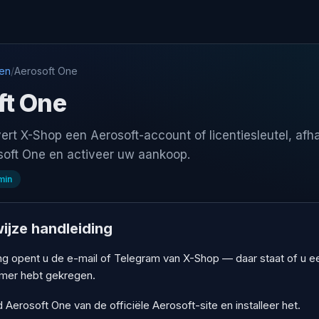
gen
/
Aerosoft One
ft One
ert X-Shop een Aerosoft-account of licentiesleutel, afha
osoft One en activeer uw aankoop.
min
ijze handleiding
ng opent u de e-mail of Telegram van X-Shop — daar staat of u 
mer hebt gekregen.
Aerosoft One van de officiële Aerosoft-site en installeer het.