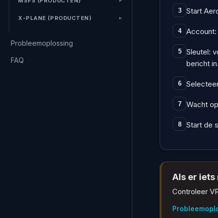
MSFS (PRODUCTEN)
Start Aer
3
X-PLANE (PRODUCTEN)
Account: 
4
Probleemoplossing
Sleutel: 
5
FAQ
bericht in
Selecteer
6
Wacht op 
7
Start de 
8
Als er iet
Controleer VP
Probleemopl