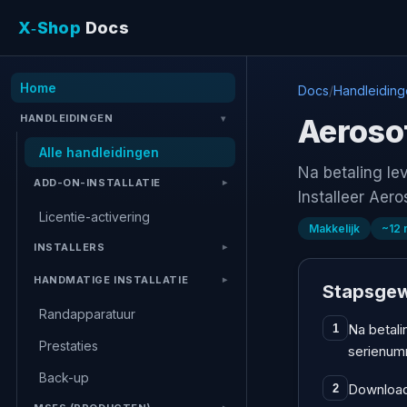
X‑Shop
Docs
Home
Docs
/
Handleidin
HANDLEIDINGEN
Aeroso
Alle handleidingen
Na betaling lev
ADD-ON-INSTALLATIE
Installeer Aer
Licentie-activering
Makkelijk
~
12
INSTALLERS
HANDMATIGE INSTALLATIE
Stapsgew
Randapparatuur
Na betali
1
Prestaties
serienum
Back-up
Download 
2