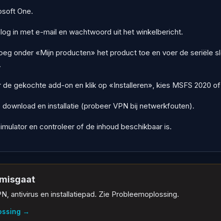
osoft One.
log in met e-mail en wachtwoord uit het winkelbericht.
voeg onder «Mijn producten» het product toe en voer de seriële sl
.
 de gekochte add-on en klik op «Installeren», kies MSFS 2020 of
download en installatie (probeer VPN bij netwerkfouten).
simulator en controleer of de inhoud beschikbaar is.
s misgaat
N, antivirus en installatiepad. Zie Probleemoplossing.
ossing
→