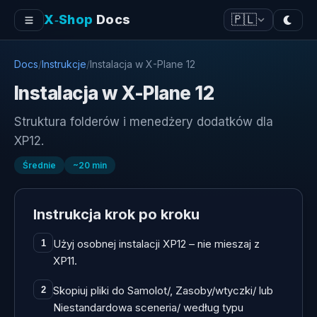
X‑Shop
Docs
🇵🇱
Docs
/
Instrukcje
/
Instalacja w X-Plane 12
Instalacja w X-Plane 12
Struktura folderów i menedżery dodatków dla
XP12.
Średnie
~
20
min
Instrukcja krok po kroku
Użyj osobnej instalacji XP12 – nie mieszaj z
1
XP11.
Skopiuj pliki do Samolot/, Zasoby/wtyczki/ lub
2
Niestandardowa sceneria/ według typu