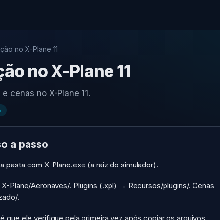
ação no X-Plane 11
ção no X-Plane 11
 e cenas no X-Plane 11.
n
so a passo
a pasta com X-Plane.exe (a raiz do simulador).
X-Plane/Aeronaves/. Plugins (.xpl) → Recursos/plugins/. Cenas 
zado/.
é que ele verifique pela primeira vez após copiar os arquivos.