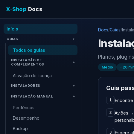
X‑Shop
Docs
Início
Docs
/
Guias
/
Instal
GUIAS
Instala
Todos os guias
Planos, plugins
INSTALAÇÃO DE
COMPLEMENTOS
Médio
~
20
mi
Ativação de licença
INSTALADORES
Guia pas
INSTALAÇÃO MANUAL
Encontre 
1
Periféricos
Aviões → 
2
Desempenho
personali
Backup
Espere at
3