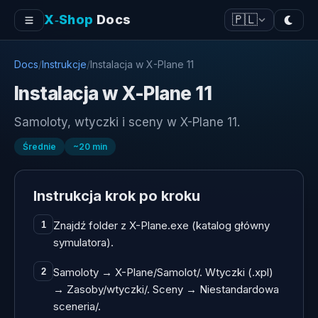
X‑Shop
Docs
🇵🇱
Docs
/
Instrukcje
/
Instalacja w X-Plane 11
Instalacja w X-Plane 11
Samoloty, wtyczki i sceny w X-Plane 11.
Średnie
~
20
min
Instrukcja krok po kroku
Znajdź folder z X-Plane.exe (katalog główny
1
symulatora).
Samoloty → X-Plane/Samolot/. Wtyczki (.xpl)
2
→ Zasoby/wtyczki/. Sceny → Niestandardowa
sceneria/.