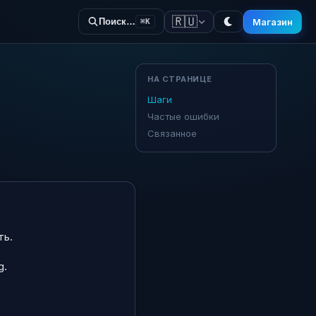
🇷🇺
Магазин
Поиск…
⌘K
НА СТРАНИЦЕ
Шаги
Частые ошибки
Связанное
ть.
g.