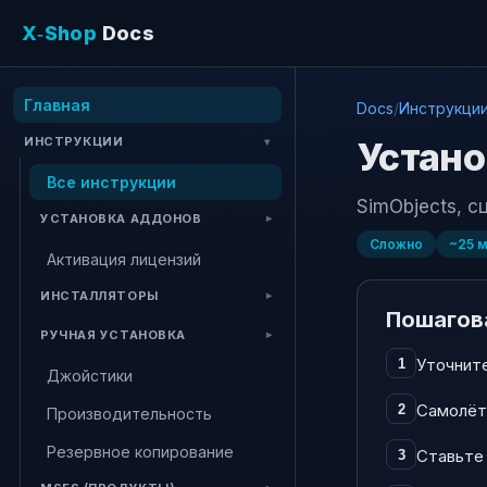
X‑Shop
Docs
Главная
Docs
/
Инструкци
ИНСТРУКЦИИ
Устано
Все инструкции
SimObjects, с
УСТАНОВКА АДДОНОВ
Сложно
~
25
м
Активация лицензий
ИНСТАЛЛЯТОРЫ
Пошагов
РУЧНАЯ УСТАНОВКА
Уточните
1
Джойстики
Самолёты
2
Производительность
Резервное копирование
Ставьте 
3