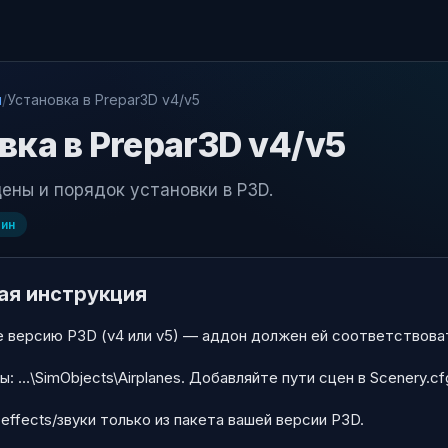
и
/
Установка в Prepar3D v4/v5
вка в Prepar3D v4/v5
цены и порядок установки в P3D.
ин
ая инструкция
 версию P3D (v4 или v5) — аддон должен ей соответствова
: …\SimObjects\Airplanes. Добавляйте пути сцен в Scenery.cf
effects/звуки только из пакета вашей версии P3D.