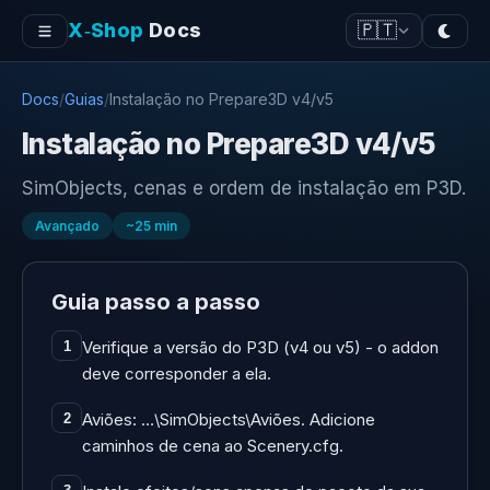
X‑Shop
Docs
🇵🇹
Docs
/
Guias
/
Instalação no Prepare3D v4/v5
Instalação no Prepare3D v4/v5
SimObjects, cenas e ordem de instalação em P3D.
Avançado
~
25
min
Guia passo a passo
Verifique a versão do P3D (v4 ou v5) - o addon
1
deve corresponder a ela.
Aviões: …\SimObjects\Aviões. Adicione
2
caminhos de cena ao Scenery.cfg.