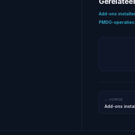
Gerelatee
Add-ons install
PMDG-operatiec
← VORIGE
Add-ons insta