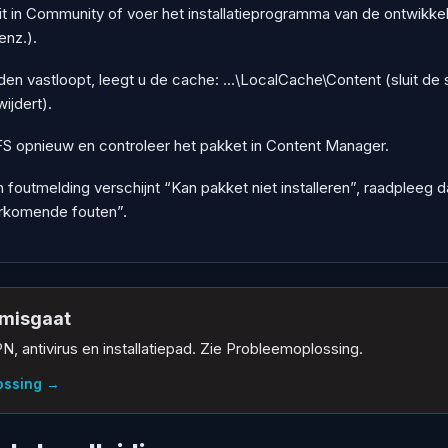
it in Community of voer het installatieprogramma van de ontwikke
 enz.).
aden vastloopt, leegt u de cache: ...\LocalCache\Content (sluit de 
ijdert).
S opnieuw en controleer het pakket in Content Manager.
n foutmelding verschijnt “Kan pakket niet installeren”, raadpleeg 
rkomende fouten”.
s misgaat
N, antivirus en installatiepad. Zie Probleemoplossing.
ossing
→