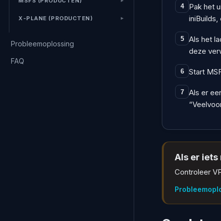
MSFS (PRODUCTEN)
Pak het u
4
iniBuilds,
X-PLANE (PRODUCTEN)
Als het l
5
Probleemoplossing
deze verw
FAQ
Start MSF
6
Als er ee
7
“Veelvoo
Als er iet
Controleer VP
Probleemopl