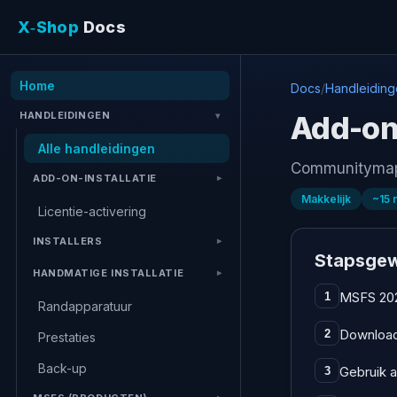
X‑Shop
Docs
Home
Docs
/
Handleidin
HANDLEIDINGEN
Add-on
Alle handleidingen
Communitymap, 
ADD-ON-INSTALLATIE
Makkelijk
~
15
Licentie-activering
INSTALLERS
Stapsgew
HANDMATIGE INSTALLATIE
MSFS 2024
1
Randapparatuur
Download
2
Prestaties
Back-up
Gebruik a
3