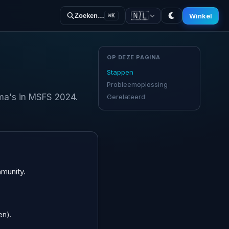
🇳🇱
Winkel
Zoeken…
⌘K
OP DEZE PAGINA
Stappen
Probleemoplossing
mma's in MSFS 2024.
Gerelateerd
mmunity.
en).