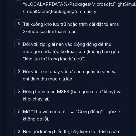
%LOCALAPPDATA%\Packages\Microsoft.FlightSimul
\LocalCache\Packages\Community
Tải xuống kho lưu trữ hoặc trình cài đặt từ email
3
X-Shop sau khi thanh toán.
Đối với .zip: giải nén vào Cộng đồng để thư
4
mục gói chứa tệp kê khai.json (không bao gồm
“kho lưu trữ trong kho lưu trữ”).
Đối với .exe: chạy với tư cách quản trị viên và
5
chỉ định thư mục giả lập.
Đóng hoàn toàn MSFS (bao gồm cả từ khay) và
6
khởi chạy lại.
Mở “Thư viện của tôi” → “Cộng đồng” - gói sẽ
7
không có lỗi.
Nếu gói không hiển thị, hãy kiểm tra Trình quản
8