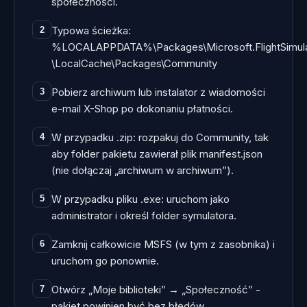
społeczności.
Typowa ścieżka:
2
%LOCALAPPDATA%\Packages\Microsoft.FlightSimul
\LocalCache\Packages\Community
Pobierz archiwum lub instalator z wiadomości
3
e-mail X-Shop po dokonaniu płatności.
W przypadku .zip: rozpakuj do Community, tak
4
aby folder pakietu zawierał plik manifest.json
(nie dołączaj „archiwum w archiwum”).
W przypadku pliku .exe: uruchom jako
5
administrator i określ folder symulatora.
Zamknij całkowicie MSFS (w tym z zasobnika) i
6
uruchom go ponownie.
Otwórz „Moje biblioteki” → „Społeczność” -
7
pakiet powinien być bez błędów.