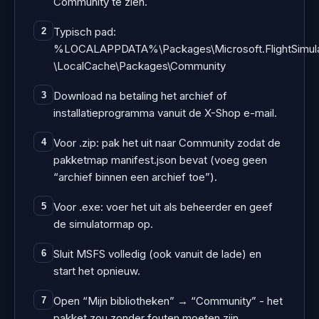
Community te zien.
Typisch pad:
2
%LOCALAPPDATA%\Packages\Microsoft.FlightSimul
\LocalCache\Packages\Community
Download na betaling het archief of
3
installatieprogramma vanuit de X-Shop e-mail.
Voor .zip: pak het uit naar Community zodat de
4
pakketmap manifest.json bevat (voeg geen
“archief binnen een archief toe”).
Voor .exe: voer het uit als beheerder en geef
5
de simulatormap op.
Sluit MSFS volledig (ook vanuit de lade) en
6
start het opnieuw.
Open “Mijn bibliotheken” → “Community” - het
7
pakket zou zonder fouten moeten zijn.