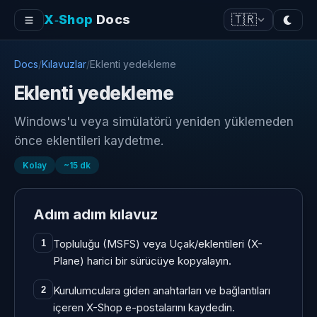
X‑Shop
Docs
🇹🇷
Docs
/
Kılavuzlar
/
Eklenti yedekleme
Eklenti yedekleme
Windows'u veya simülatörü yeniden yüklemeden
önce eklentileri kaydetme.
Kolay
~
15
dk
Adım adım kılavuz
Topluluğu (MSFS) veya Uçak/eklentileri (X-
1
Plane) harici bir sürücüye kopyalayın.
Kurulumculara giden anahtarları ve bağlantıları
2
içeren X-Shop e-postalarını kaydedin.