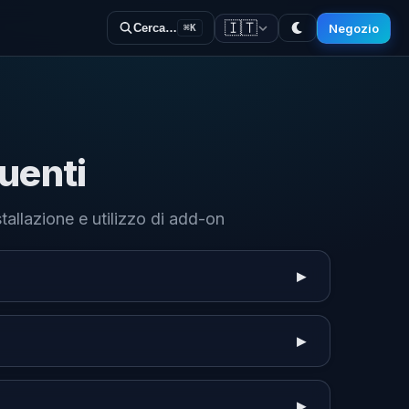
🇮🇹
Negozio
Cerca…
⌘K
uenti
tallazione e utilizzo di add-on